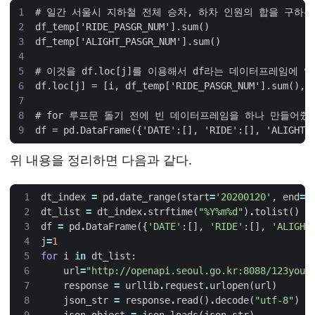
위 내용을 정리하면 다음과 같다.
dt_index
=
pd
.
date_range
(
start
=
'20200120'
,
end
=
'
dt_list
=
dt_index
.
strftime
(
"%Y%m
%d
"
)
.
tolist
()
df
=
pd
.
DataFrame
({
'DATE'
:[],
'RIDE'
:[],
'ALIGHT
j
=
1
for
i
in
dt_list
:
url
=
"http://openapi.seoul.go.kr:8088/123your
response
=
urllib
.
request
.
urlopen
(
url
)
json_str
=
response
.
read
()
.
decode
(
"utf-8"
)