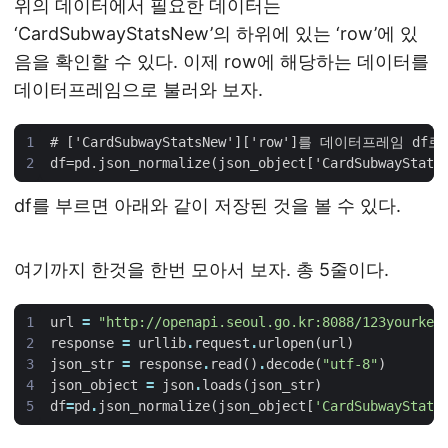
위의 데이터에서 필요한 데이터는
‘CardSubwayStatsNew’의 하위에 있는 ‘row’에 있
음을 확인할 수 있다. 이제 row에 해당하는 데이터를
데이터프레임으로 불러와 보자.
df를 부르면 아래와 같이 저장된 것을 볼 수 있다.
여기까지 한것을 한번 모아서 보자. 총 5줄이다.
url
=
"http://openapi.seoul.go.kr:8088/123yourkey
response
=
urllib
.
request
.
urlopen
(
url
)
json_str
=
response
.
read
()
.
decode
(
"utf-8"
)
json_object
=
json
.
loads
(
json_str
)
df
=
pd
.
json_normalize
(
json_object
[
'CardSubwayStats