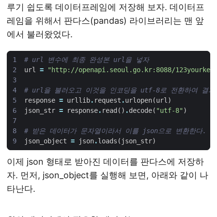
루기 쉽도록 데이터프레임에 저장해 보자. 데이터프
레임을 위해서 판다스(pandas) 라이브러리는 맨 앞
에서 불러왔었다.
# url 변수에 최종 완성본 url을 넣자
url
=
"http://openapi.seoul.go.kr:8088/123yourkey
# url을 불러오고 이것을 인코딩을 utf-8로 전환하여 결과
response
=
urllib
.
request
.
urlopen
(
url
)
json_str
=
response
.
read
()
.
decode
(
"utf-8"
)
# 받은 데이터가 문자열이라서 이를 json으로 변환한다.
json_object
=
json
.
loads
(
json_str
)
이제 json 형태로 받아진 데이터를 판다스에 저장하
자. 먼저, json_object를 실행해 보면, 아래와 같이 나
타난다.