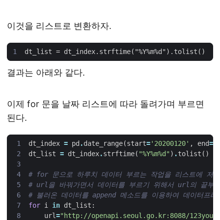
이것을 리스트로 변환하자.
결과는 아래와 같다.
이제 for 문을 날짜 리스트에 따라 돌려가며 부르면
된다.
dt_index
=
pd
.
date_range
(
start
=
'20200120'
,
end
=
'
dt_list
=
dt_index
.
strftime
(
"%Y%m
%d
"
)
.
tolist
()
# for 문으로 하루치 데이터 부르는 작업을 리스트에 저
# url을 바꿔가면서 데이터를 부르기 위해서 url의 끝부
# 불러온 데이터를 append 메소드를 이용하여 데이터프레
for
i
in
dt_list
:
url
=
"http://openapi.seoul.go.kr:8088/123your