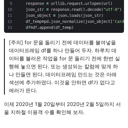
response
=
urllib
.
request
.
urlopen
(
url
)
json_str
=
response
.
read
()
.
decode
(
"utf-8"
)
json_object
=
json
.
loads
(
json_str
)
df_temp
=
pd
.
json_normalize
(
json_object
[
'CardS
df
=
df
.
append
(
df_temp
)
[주의] for 문을 돌리기 전에 데이터를 불여넣을
데이터프레임 df를 하나 만들어 두자. 하루치 데
이터를 불러온 작업을 for 문 돌리기 전에 한번 실
행해 놓으면 된다. 또는 생성되는 칼럼에 맞게 하
나 만들면 된다. 데이터프레임 만드는 것은 아래
섹션에 추가하였다. 이것을 안하면 df가 없다고
에러가 뜬다.
이제 2020년 1월 20일부터 2020년 2월 5일까지 서
울 지하철 이용객 수를 확인해 보자.