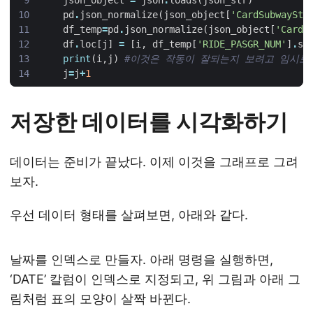
json_object
=
json
.
loads
(
json_str
)
pd
.
json_normalize
(
json_object
[
'CardSubwaySta
df_temp
=
pd
.
json_normalize
(
json_object
[
'CardS
df
.
loc
[
j
]
=
[
i
,
df_temp
[
'RIDE_PASGR_NUM'
]
.
su
print
(
i
,
j
)
#이것은 작동이 잘되는지 보려고 임시로
j
=
j
+
1
저장한 데이터를 시각화하기
데이터는 준비가 끝났다. 이제 이것을 그래프로 그려
보자.
우선 데이터 형태를 살펴보면, 아래와 같다.
날짜를 인덱스로 만들자. 아래 명령을 실행하면,
‘DATE’ 칼럼이 인덱스로 지정되고, 위 그림과 아래 그
림처럼 표의 모양이 살짝 바뀐다.